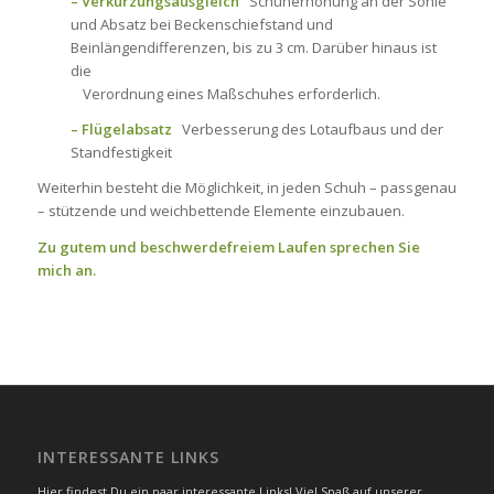
– Verkürzungsausgleich
Schuherhöhung an der Sohle
und Absatz bei Beckenschiefstand und
Beinlängendifferenzen, bis zu 3 cm. Darüber hinaus ist
die
…
Verordnung eines Maßschuhes erforderlich.
– Flügelabsatz
Verbesserung des Lotaufbaus und der
Standfestigkeit
Weiterhin besteht die Möglichkeit, in jeden Schuh – passgenau
– stützende und weichbettende Elemente einzubauen.
Zu gutem und beschwerdefreiem Laufen sprechen Sie
mich an.
INTERESSANTE LINKS
Hier findest Du ein paar interessante Links! Viel Spaß auf unserer